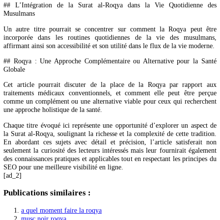
## Les Erreurs Courantes et les Pièges à Éviter en Pratiquant la Su
Roqya
Il est également essentiel de sensibiliser à ce qu’il ne faut pas fai
article pourrait servir de mise en garde contre les pratiques incorre
même dangereuses qui peuvent se répandre sans une connaissance a
de la Roqya.
## L’Intégration de la Surat al-Roqya dans la Vie Quotidien
Musulmans
Un autre titre pourrait se concentrer sur comment la Roqya peu
incorporée dans les routines quotidiennes de la vie des musu
affirmant ainsi son accessibilité et son utilité dans le flux de la vie m
## Roqya : Une Approche Complémentaire ou Alternative pour la
Globale
Cet article pourrait discuter de la place de la Roqya par rappo
traitements médicaux conventionnels, et comment elle peut être 
comme un complément ou une alternative viable pour ceux qui rech
une approche holistique de la santé.
Chaque titre évoqué ici représente une opportunité d’explorer un as