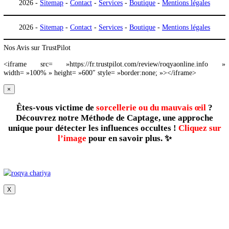
2026 -
Sitemap
-
Contact
-
Services
-
Boutique
-
Mentions légal
2026 -
Sitemap
-
Contact
-
Services
-
Boutique
-
Mentions légal
Nos Avis sur TrustPilot
<iframe src= »https://fr.trustpilot.com/review/roqyaonline.
width= »100% » height= »600″ style= »border:none; »></iframe>
×