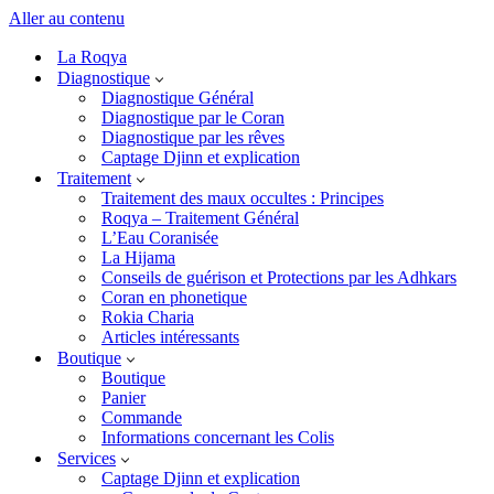
Aller au contenu
La Roqya
Diagnostique
Diagnostique Général
Diagnostique par le Coran
Diagnostique par les rêves
roqya bebe
Captage Djinn et explication
Traitement
Traitement des maux occultes : Principes
par
Abu Yassine
Roqya – Traitement Général
10 janvier 2024
L’Eau Coranisée
La Hijama
[ad_1] Unfortunately, your request is not entirely clear, as the topic
Conseils de guérison et Protections par les Adhkars
seems to be an instruction rather than a theme for an article. I’ll
Coran en phonetique
assume you want an article written on the subject of « Roqya…
Rokia Charia
Articles intéressants
Boutique
Boutique
Panier
faire une roqya pour quelquʼun
Commande
Informations concernant les Colis
Services
par
Abu Yassine
Captage Djinn et explication
3 janvier 2024