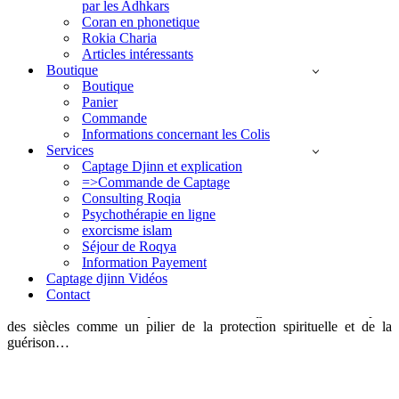
par les Adhkars
par
Abu Yassine
Coran en phonetique
20 décembre 2023
Rokia Charia
Articles intéressants
[ad_1] **Quand est-il approprié d’effectuer une roqya ?
Boutique
Comprendre le timing optimal** La roqya est une pratique
Boutique
spirituelle et thérapeutique issue des traditions musulmanes, utilisée
Panier
pour diagnostiquer et traiter les maux causés par le mauvais…
Commande
Informations concernant les Colis
Services
Captage Djinn et explication
=>Commande de Captage
Consulting Roqia
sourat roqya
Psychothérapie en ligne
exorcisme islam
Séjour de Roqya
par
Abu Yassine
Information Payement
13 décembre 2023
Captage djinn Vidéos
Contact
[ad_1] # Guérison et Protection : Les Vertus de la Sourate Roqya
dans la Tradition Islamique La sourate Roqya est reconnue depuis
des siècles comme un pilier de la protection spirituelle et de la
guérison…