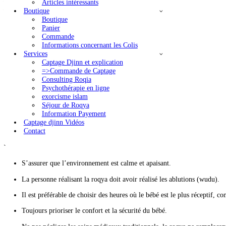
La Hijama
L’application de la roqya sur un bébé doit être faite avec une extrêm
Conseils de guérison et Protections
bienveillant. Voici quelques pratiques généralement recommandées :
par les Adhkars
Coran en phonetique
– Récitation douce des versets du Coran près de l’enfant.
Rokia Charia
– Invocation de la protection divine selon les enseignements islamique
Articles intéressants
– Assurer une atmosphère sereine dans l’espace de vie de l’enfant.
Boutique
Boutique
Il est aussi recommandé de consulter un imam ou une personne qualifiée
Panier
Commande
`
Informations concernant les Colis
Services
Conseils pour une Roqya Bénéfique
Captage Djinn et explication
=>Commande de Captage
Consulting Roqia
`
Psychothérapie en ligne
Il est important de respecter certains principes pour que la pratique bé
exorcisme islam
Séjour de Roqya
`
Information Payement
Captage djinn Vidéos
Liste de Conseils pour une Roqya Adequate
Contact
`