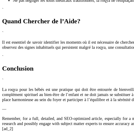
S’assurer que l’environnement est calme et apaisant.
La personne réalisant la roqya doit avoir réalisé les ablutions (
Il est préférable de choisir des heures où le bébé est le plus ré
Toujours prioriser le confort et la sécurité du bébé.
Ne pas négliger les soins médicaux traditionnels, la roqya ne r
`
Quand Chercher de l’Aide?
`
Il est essentiel de savoir identifier les moments où il est nécessaire 
observez des signes inhabituels qui persistent malgré la roqya, une co
`
Conclusion
`