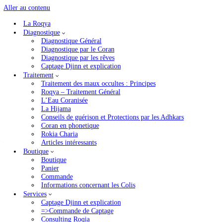
Aller au contenu
La Roqya
Accueil
»
Articles intéressants
»
roqya bebe
Diagnostique
Diagnostique Général
roqya bebe
Diagnostique par le Coran
Diagnostique par les rêves
Captage Djinn et explication
par
Abu Yassine
Traitement
10 janvier 2024
Traitement des maux occultes : Principes
Roqya – Traitement Général
[ad_1]
L’Eau Coranisée
Unfortunately, your request is not entirely clear, as the topic seems t
La Hijama
the subject of « Roqya for babies » in French, which is SEO-optimize
Conseils de guérison et Protections par les Adhkars
simplified version of what such an article might look like in Frenc
Coran en phonetique
keyword placement, related keyword variations, metadata, and more, 
Rokia Charia
—
Articles intéressants
Boutique
«
Boutique
Panier
La roqya est une forme de guérison spirituelle issue des traditions is
Commande
des maux physiques ou psychologiques, censés être causés par le mauva
Informations concernant les Colis
à des adultes, il existe une discussion croissante concernant son applic
Services