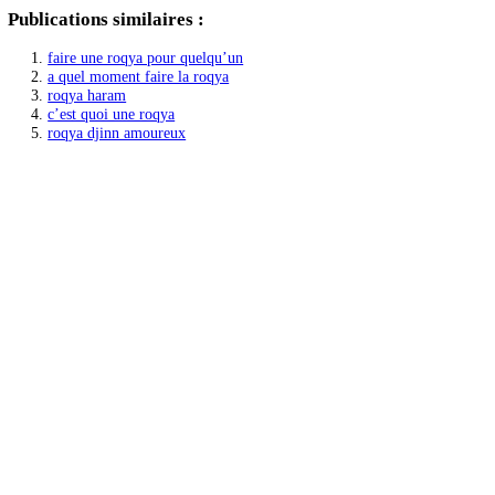
La roqya pour les bébés est une pratique qui doit être entourée de 
complément spirituel au bien-être de l’enfant et ne doit jamais se sub
place harmonieuse au sein du foyer et participer à l’équilibre et à la sé
—
Remember, for a full, detailed, and SEO-optimized article, especiall
research and possibly engage with subject matter experts to ensure accu
[ad_2]
Publications similaires :
faire une roqya pour quelquʼun
a quel moment faire la roqya
roqya haram
cʼest quoi une roqya
roqya djinn amoureux