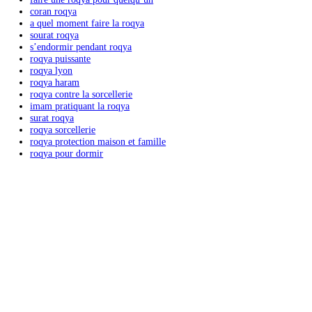
roqya soi meme
roqya puissante maison
roqya ile de france
roqya djinn
roqya coran
roqya contre mauvais oeil
roqya bebe
faire une roqya pour quelquʼun
coran roqya
a quel moment faire la roqya
sourat roqya
sʼendormir pendant roqya
roqya puissante
roqya lyon
roqya haram
roqya contre la sorcellerie
imam pratiquant la roqya
surat roqya
roqya sorcellerie
roqya protection maison et famille
roqya pour dormir