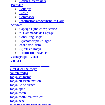
La Hijama
Conseils de guérison et Protections
par les Adhkars
Coran en phonetique
Rokia Charia
Articles intéressants
Boutique
Boutique
Panier
Commande
Informations concernant les Colis
Services
Captage Djinn et explication
=>Commande de Captage
Consulting Roqia
Psychothérapie en ligne
exorcisme islam
Nous suivre sur Youtube
Séjour de Roqya
Information Payement
Articles récents
Captage djinn Vidéos
Contact
comment faire une roqya seule
comment faire une roqya seul
cʼest quoi une roqya
sourate roqya