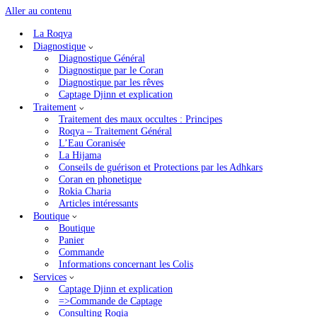
Aller au contenu
La Roqya
Accueil
»
Diagnostique par le Coran
»
Versets de la désobéissance envers les par
Diagnostique
Diagnostique Général
Versets de la désobéissance enver
Diagnostique par le Coran
Diagnostique par les rêves
Captage Djinn et explication
Versets de la
Traitement
Traitement des maux occultes : Principes
Roqya – Traitement Général
Nous lisons ces versets pour révéler l’existence des djinns
L’Eau Coranisée
effet, les sorciers travaillent souvent sur les enfants po
La Hijama
l’école en refusant d’étudier et d’avancer dans leur vie, c’e
Conseils de guérison et Protections par les Adhkars
Coran en phonetique
************
Rokia Charia
Articles intéressants
Liste des versets
roqya désobéissance et refus ici
Boutique
Boutique
Publications similaires :
Panier
Commande
Diagnostique par le Coran
Informations concernant les Colis
La Roqya
Services
Traitement Général