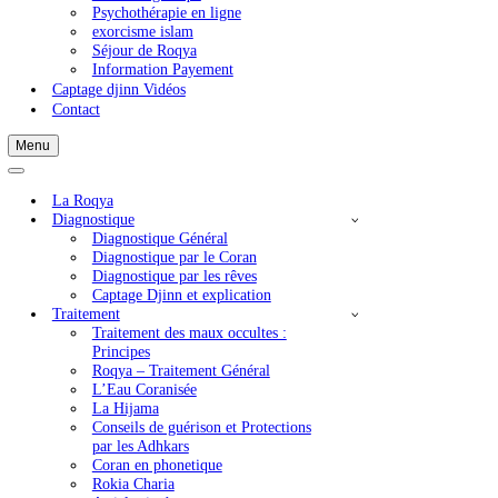
Captage Djinn et explication
Rokia Charia
=>Commande de Captage
Mentions Légales
Consulting Roqia
Psychothérapie en ligne
exorcisme islam
Séjour de Roqya
Information Payement
Captage djinn Vidéos
Contact
Menu
Menu
de
Menu
navigation
de
La Roqya
navigation
Diagnostique
Diagnostique Général
Diagnostique par le Coran
Diagnostique par les rêves
Captage Djinn et explication
Traitement
Traitement des maux occultes :
Principes
Roqya – Traitement Général
L’Eau Coranisée