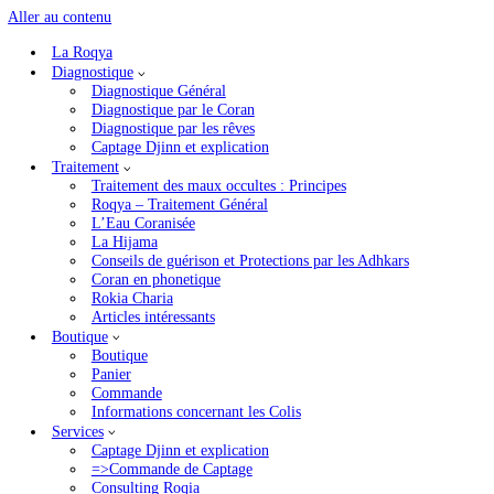
Aller au contenu
La Roqya
Accueil
»
Diagnostique par le Coran
»
Versets des juifs
Diagnostique
Diagnostique Général
Versets des juifs
Diagnostique par le Coran
Diagnostique par les rêves
Captage Djinn et explication
Versets des juifs
Traitement
Traitement des maux occultes : Principes
Roqya – Traitement Général
Nous lisons ces versets pour les djinns Juifs, ils ont un grand
L’Eau Coranisée
sur eux.
La Hijama
Conseils de guérison et Protections par les Adhkars
Coran en phonetique
Liste des versets
roqya versets des juifs ici
Rokia Charia
Vidéos des versets
Articles intéressants
Boutique
Boutique
Panier
Commande
Informations concernant les Colis
Services