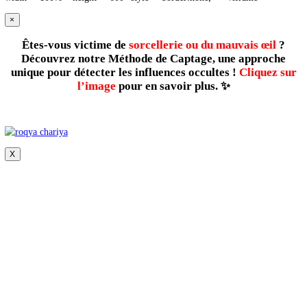
2026 -
Sitemap
-
Contact
-
Services
-
Boutique
-
Mentions légal
2026 -
Sitemap
-
Contact
-
Services
-
Boutique
-
Mentions légal
Nos Avis sur TrustPilot
<iframe src= »https://fr.trustpilot.com/review/roqyaonline.
width= »100% » height= »600″ style= »border:none; »></iframe>
×
Êtes-vous victime de
sorcellerie ou du mauvais œil
Découvrez
notre Méthode de Captage
, une approc
unique pour détecter les influences occultes !
Cliquez
l’image
pour en savoir plus. ✨