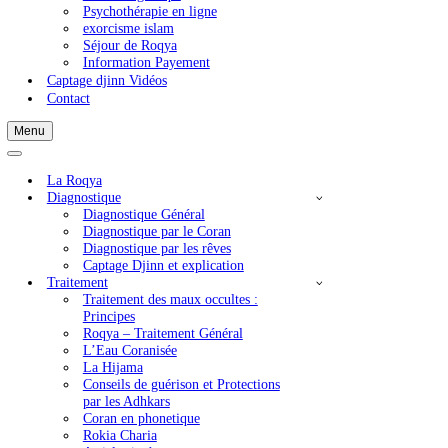
Captage Djinn et explication
=>Commande de Captage
Consulting Roqia
Psychothérapie en ligne
exorcisme islam
Séjour de Roqya
Information Payement
Captage djinn Vidéos
Contact
Menu
Menu
de
Menu
navigation
de
La Roqya
navigation
Diagnostique
Diagnostique Général
Diagnostique par le Coran
Diagnostique par les rêves
Captage Djinn et explication
Traitement
Traitement des maux occultes :
Principes
Roqya – Traitement Général
L’Eau Coranisée