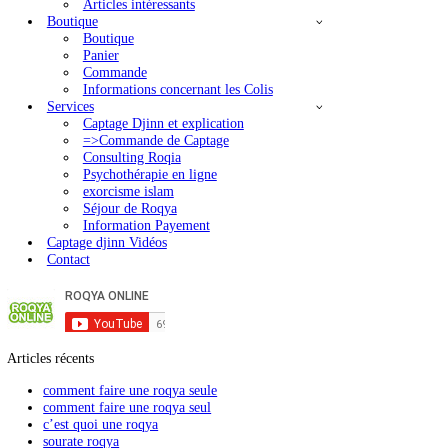
La Hijama
Conseils de guérison et Protections
par les Adhkars
Coran en phonetique
Rokia Charia
Articles intéressants
Boutique
Boutique
Publications similaires :
Panier
Commande
La Roqya
Informations concernant les Colis
Diagnostique par le Coran
Services
Traitement Général
Captage Djinn et explication
Rokia Charia
=>Commande de Captage
Traitement des maux occultes : Principes
Consulting Roqia
Psychothérapie en ligne
exorcisme islam
Séjour de Roqya
Information Payement
Captage djinn Vidéos
Contact
Nous suivre sur Youtube