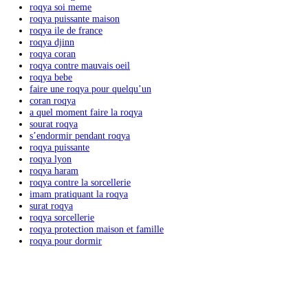
Articles récents
comment faire une roqya seule
comment faire une roqya seul
cʼest quoi une roqya
sourate roqya
roqya soi meme
roqya puissante maison
roqya ile de france
roqya djinn
roqya coran
roqya contre mauvais oeil
roqya bebe
faire une roqya pour quelquʼun
coran roqya
a quel moment faire la roqya
sourat roqya
sʼendormir pendant roqya
roqya puissante
roqya lyon
roqya haram
roqya contre la sorcellerie