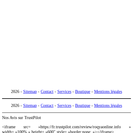
imam pratiquant la roqya
surat roqya
roqya sorcellerie
roqya protection maison et famille
roqya pour dormir