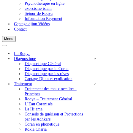
Captage Djinn et explication
=>Commande de Captage
Consulting Roqia
Psychothérapie en ligne
exorcisme islam
Séjour de Roqya
Information Payement
Captage djinn Vidéos
Contact
Menu
Menu
de
Menu
navigation
de
La Roqya
navigation
Diagnostique
Diagnostique Général
Diagnostique par le Coran
Diagnostique par les rêves
Captage Djinn et explication
Traitement
Traitement des maux occultes :
Principes
Roqya – Traitement Général
L’Eau Coranisée