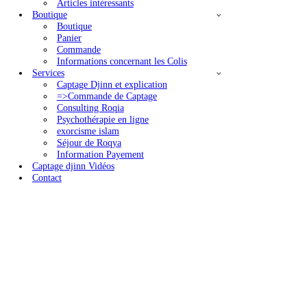
La Hijama
Conseils de guérison et Protections
par les Adhkars
Coran en phonetique
Rokia Charia
Articles intéressants
Boutique
Boutique
Panier
Commande
Informations concernant les Colis
Services
Captage Djinn et explication
=>Commande de Captage
Consulting Roqia
Psychothérapie en ligne
exorcisme islam
Séjour de Roqya
Information Payement
Captage djinn Vidéos
Contact