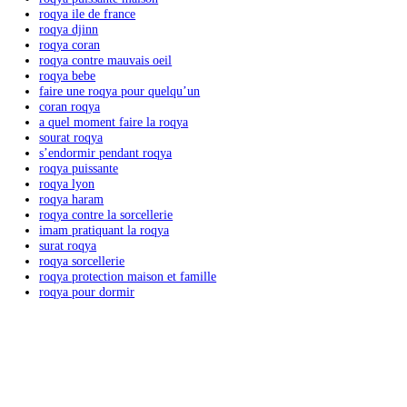
Nous suivre sur Youtube
Articles récents
comment faire une roqya seule
comment faire une roqya seul
cʼest quoi une roqya
sourate roqya
roqya soi meme
roqya puissante maison
roqya ile de france
roqya djinn
roqya coran
roqya contre mauvais oeil
roqya bebe
faire une roqya pour quelquʼun
coran roqya
a quel moment faire la roqya