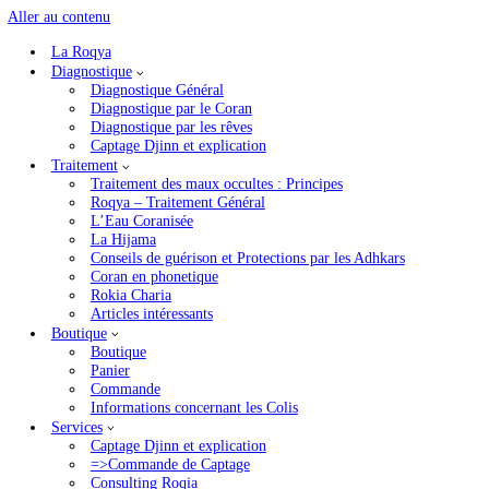
Aller au contenu
La Roqya
Accueil
»
Diagnostique par le Coran
»
Versets du mauvais oeil et la jalousie
Diagnostique
Diagnostique Général
Versets du mauvais oeil et la jal
Diagnostique par le Coran
Diagnostique par les rêves
Captage Djinn et explication
Nous lisons ces versets pour révéler l’existence du mauvais œil 
Traitement
Traitement des maux occultes : Principes
Liste des versets
roqya versets du mauvais oeil ici
Roqya – Traitement Général
L’Eau Coranisée
La Hijama
Conseils de guérison et Protections par les Adhkars
Coran en phonetique
Prière 
Rokia Charia
Articles intéressants
Boutique
Boutique
Panier
Commande
Informations concernant les Colis
Services