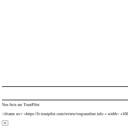
sourat roqya
sʼendormir pendant roqya
roqya puissante
roqya lyon
roqya haram
roqya contre la sorcellerie
imam pratiquant la roqya
surat roqya
roqya sorcellerie
roqya protection maison et famille
roqya pour dormir