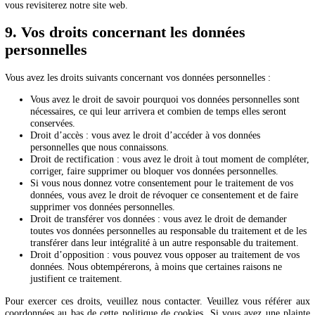
page.
8. Activer/désactiver et supprimer les coo
Vous pouvez utiliser votre navigateur internet pour sup
automatiquement ou manuellement les cookies. Vous pouvez éga
spécifier que certains cookies ne peuvent pas être placés. Une autre
consiste à modifier les réglages de votre navigateur Internet afin q
receviez un message à chaque fois qu’un cookie est placé. Pou
d’informations sur ces options, reportez-vous aux instructions de la 
Aide de votre navigateur.
Veuillez noter que notre site web peut ne pas marcher correctement 
les cookies sont désactivés. Si vous supprimez les cookies dans
navigateur, ils seront de nouveau placés après votre consentement 
vous revisiterez notre site web.
9. Vos droits concernant les données
personnelles
Vous avez les droits suivants concernant vos données personnelles :