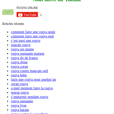
Pour des questions et/ou des commentaires sur notre politique de coo
cette déclaration, veuillez nous contacter en utilisant les coor
suivantes :
roqyaonline
22 rue les tulipes, cergy
France
Site web :
https://roqyaonline.com
E-mail :
contact@
ex.com
roqyaonline.com
Cette politique de cookies a été synchronisée avec
cookiedatabase.or
juin 2025.
Il n’y a pas d’entrée similaire.
Nous suivre sur Youtube