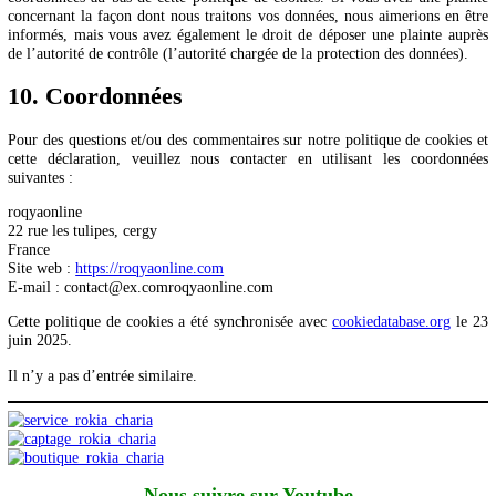
Vous avez le droit de savoir pourquoi vos données personnelles
nécessaires, ce qui leur arrivera et combien de temps elles seron
conservées.
Droit d’accès : vous avez le droit d’accéder à vos données
personnelles que nous connaissons.
Droit de rectification : vous avez le droit à tout moment de com
corriger, faire supprimer ou bloquer vos données personnelles.
Si vous nous donnez votre consentement pour le traitement de 
données, vous avez le droit de révoquer ce consentement et de f
supprimer vos données personnelles.
Droit de transférer vos données : vous avez le droit de demande
toutes vos données personnelles au responsable du traitement et 
transférer dans leur intégralité à un autre responsable du traite
Droit d’opposition : vous pouvez vous opposer au traitement de
données. Nous obtempérerons, à moins que certaines raisons ne
justifient ce traitement.
Pour exercer ces droits, veuillez nous contacter. Veuillez vous réfé
coordonnées au bas de cette politique de cookies. Si vous avez une 
concernant la façon dont nous traitons vos données, nous aimerions 
informés, mais vous avez également le droit de déposer une plainte
de l’autorité de contrôle (l’autorité chargée de la protection des donné
10. Coordonnées