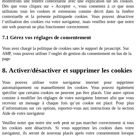
sourcebuster-
js
Finalité en attente d’enquête
Consent
to
service
Divers
youtube
Finalité en attente d’enquête
Consent
7. Consentement
to
service
Lorsque vous visitez notre site web pour la première fois, nou
divers
montrerons une fenêtre contextuelle avec une explication sur les c
Dès que vous cliquez sur « Accepter », vous consentez à ce qu
utilisions tous les cookies et extensions comme décrit dans la 
contextuelle et la présente politiquede cookies. Vous pouvez dés
l’utilisation des cookies via votre navigateur, mais veuillez noter qu
site web pourrait ne plus fonctionner correctement.
7.1 Gérez vos réglages de consentement
Vous avez chargé la politique de cookies sans le support de javascript.
AMP, vous pouvez utiliser l’onglet de gestion du consentement en bas