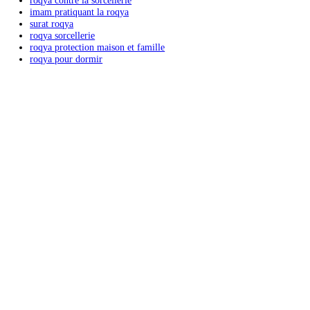
Articles récents
comment faire une roqya seule
comment faire une roqya seul
cʼest quoi une roqya
sourate roqya
roqya soi meme
roqya puissante maison
roqya ile de france
roqya djinn
roqya coran
roqya contre mauvais oeil
roqya bebe
faire une roqya pour quelquʼun
coran roqya
a quel moment faire la roqya
sourat roqya
sʼendormir pendant roqya
roqya puissante
roqya lyon
roqya haram
roqya contre la sorcellerie