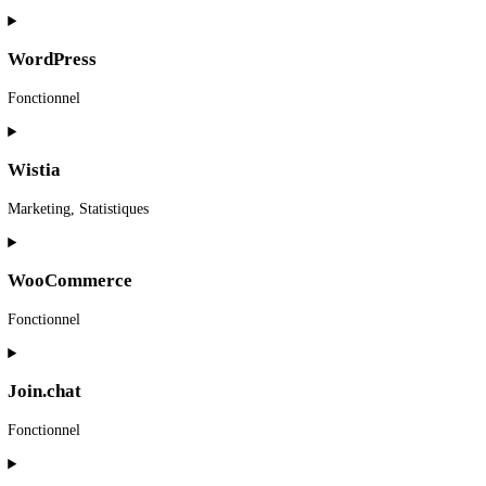
6. Cookies placés
Wordfence
Fonctionnel
Consent
to
service
WordPress
wordfence
Fonctionnel
Consent
to
service
Wistia
wordpress
Marketing, Statistiques
Consent
to
service
WooCommerce