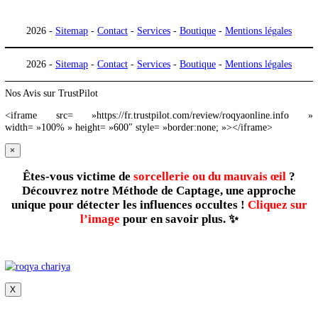
imam pratiquant la roqya
surat roqya
roqya sorcellerie
roqya protection maison et famille
roqya pour dormir