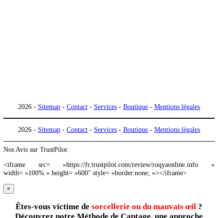
roqya sorcellerie
roqya protection maison et famille
roqya pour dormir