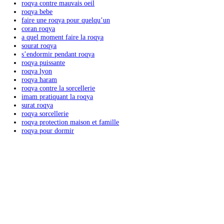
Articles récents
comment faire une roqya seule
comment faire une roqya seul
cʼest quoi une roqya
sourate roqya
roqya soi meme
roqya puissante maison
roqya ile de france
roqya djinn
roqya coran
roqya contre mauvais oeil
roqya bebe
faire une roqya pour quelquʼun
coran roqya
a quel moment faire la roqya
sourat roqya
sʼendormir pendant roqya
roqya puissante
roqya lyon
roqya haram
roqya contre la sorcellerie
imam pratiquant la roqya
surat roqya